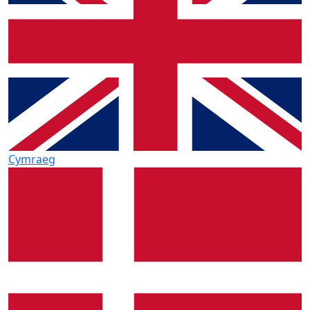
Cymraeg