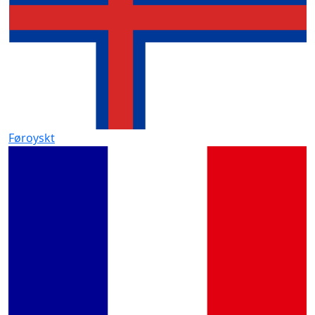
Føroyskt