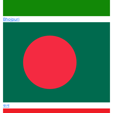
Bhojpuri
বাংলা