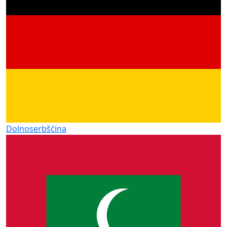
Dolnoserbšćina