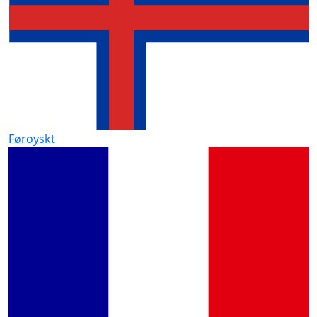
Føroyskt