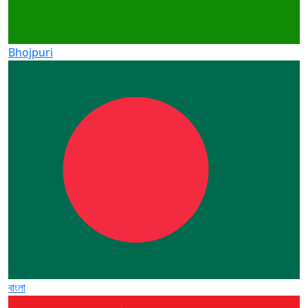
Bhojpuri
বাংলা