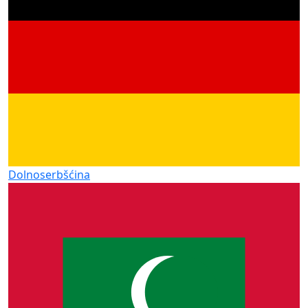
Dolnoserbšćina