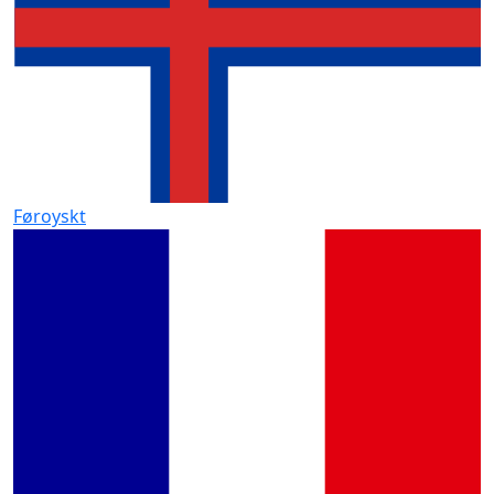
Føroyskt