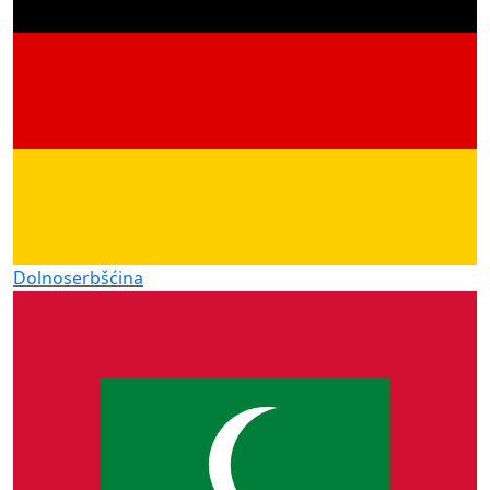
Dolnoserbšćina