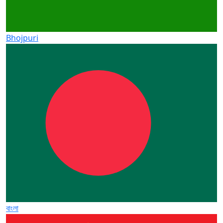
Bhojpuri
বাংলা