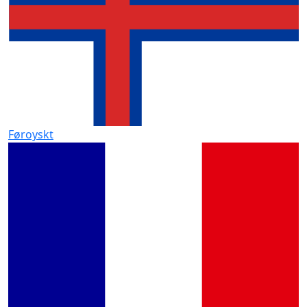
Føroyskt