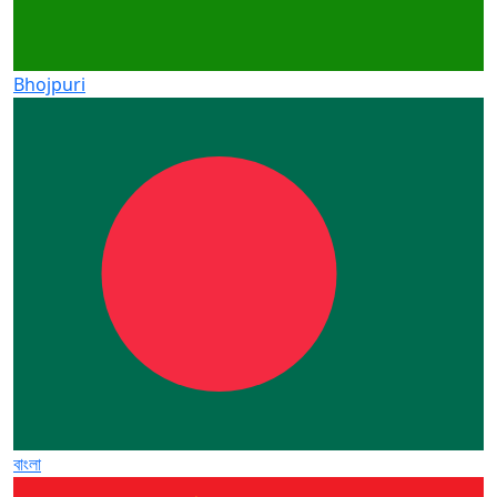
Bhojpuri
বাংলা