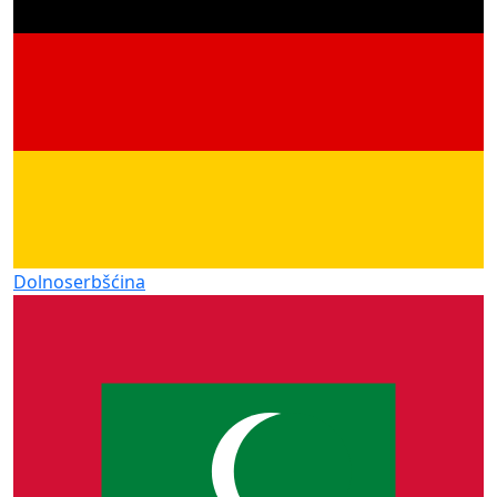
Dolnoserbšćina