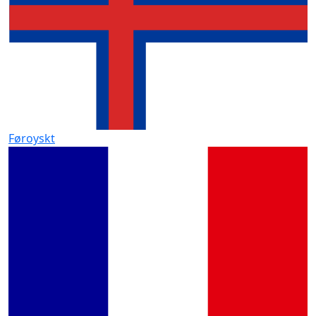
Føroyskt