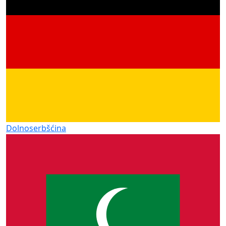
Dolnoserbšćina