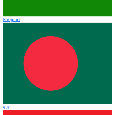
Bhojpuri
বাংলা